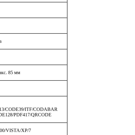
а
кс. 85 мм
13/CODE39/ITF/CODABAR
DE128/PDF417/QRCODE
00/VISTA/XP/7