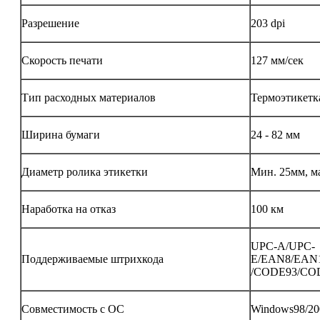
Разрешение
203 dpi
Скорость печати
127 мм/сек
Тип расходных материалов
Термоэтикетк
Ширина бумаги
24 - 82 мм
Диаметр ролика этикетки
Мин. 25мм, ма
Наработка на отказ
100 км
UPC-A/UPC-
Поддерживаемые штрихкода
E/EAN8/EAN
/CODE93/CO
Совместимость с ОС
Windows98/20