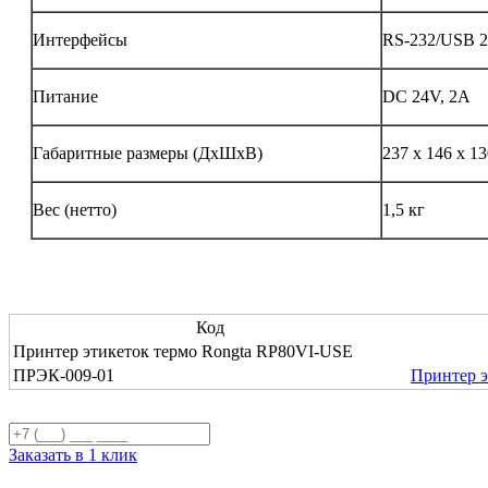
Интерфейсы
RS-232/USB 2.
Питание
DC 24V, 2A
Габаритные размеры (ДхШхВ)
237 x 146 x 1
Вес (нетто)
1,5 кг
Код
Принтер этикеток термо Rongta RP80VI-USE
ПРЭК-009-01
Принтер э
Заказать в 1 клик