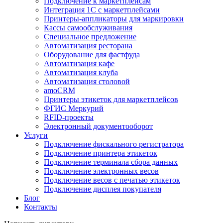
Подключение к маркетплейсам
Интеграция 1С с маркетплейсами
Принтеры-аппликаторы для маркировки
Кассы самообслуживания
Специальное предложение
Автоматизация ресторана
Оборудование для фастфуда
Автоматизация кафе
Автоматизация клуба
Автоматизация столовой
amoCRM
Принтеры этикеток для маркетплейсов
ФГИС Меркурий
RFID-проекты
Электронный документооборот
Услуги
Подключение фискального регистратора
Подключение принтера этикеток
Подключение терминала сбора данных
Подключение электронных весов
Подключение весов с печатью этикеток
Подключение дисплея покупателя
Блог
Контакты