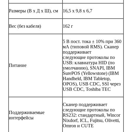
Размеры (В х Д х Ш), см
16,5 x 9,8 x 6,7
Вес (без кабеля)
162 г
5 В пост. тока ± 10% при 360
мА (типовой RMS). Сканер
поддерживает
следующие протоколы по
USB: клавиатура HID (по
Питание
умолчанию), SNAPI, IBM
SurePOS (Yellowstone) (IBM
Handheld, IBM Tabletop,
OPOS), USB CDC, SSI через
USB CDC, Toshiba TEC
Сканер поддерживает
следующие протоколы по
Поддерживаемые
RS232: стандартный, Wincor
интерфейсы
Nixdorf, ICL, Fujitsu, Olivetti,
Omron и CUTE