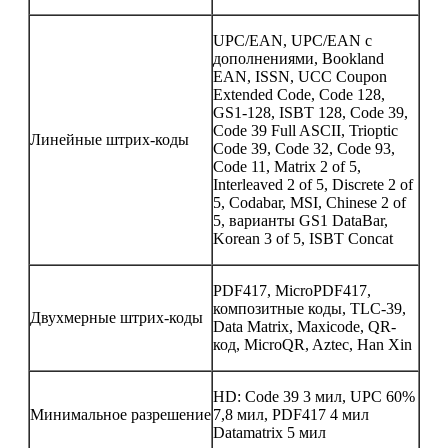
UPC/EAN, UPC/EAN с
дополнениями, Bookland
EAN, ISSN, UCC Coupon
Extended Code, Code 128,
GS1-128, ISBT 128, Code 39,
Code 39 Full ASCII, Trioptic
Линейные штрих-коды
Code 39, Code 32, Code 93,
Code 11, Matrix 2 of 5,
Interleaved 2 of 5, Discrete 2 of
5, Codabar, MSI, Chinese 2 of
5, варианты GS1 DataBar,
Korean 3 of 5, ISBT Concat
PDF417, MicroPDF417,
композитные коды, TLC-39,
Двухмерные штрих-коды
Data Matrix, Maxicode, QR-
код, MicroQR, Aztec, Han Xin
HD: Code 39 3 мил, UPC 60%
Минимальное разрешение
7,8 мил, PDF417 4 мил
Datamatrix 5 мил