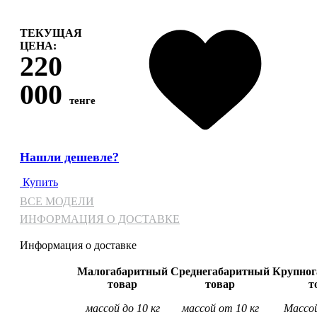
ТЕКУЩАЯ
ЦЕНА:
220
000
тенге
Нашли дешевле?
Купить
ВСЕ МОДЕЛИ
ИНФОРМАЦИЯ О ДОСТАВКЕ
Информация о доставке
Малогабаритный
Среднегабаритный
Крупног
товар
товар
т
массой до 10 кг
массой от 10 кг
Массой