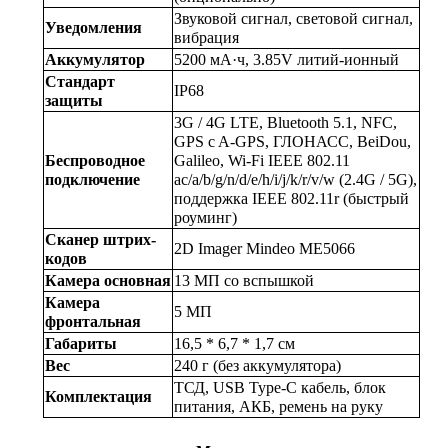
Звуковой сигнал, световой сигнал, 
Уведомления
вибрация
Аккумулятор
5200 мА·ч, 3.85V литий-ионный
Стандарт 
IP68
защиты
3G / 4G LTE, Bluetooth 5.1, NFC, 
GPS c A-GPS, ГЛОНАСС, BeiDou, 
Беспроводное 
Galileo, Wi-Fi IEEE 802.11 
подключение
ac/a/b/g/n/d/e/h/i/j/k/r/v/w (2.4G / 5G), 
поддержка IEEE 802.11r (быстрый 
роуминг)
Сканер штрих-
2D Imager Mindeo ME5066
кодов
Камера основная
13 МП со вспышкой
Камера 
5 МП
фронтальная
Габариты
16,5 * 6,7 * 1,7 см
Вес
240 г (без аккумулятора)
ТСД, USB Type-C кабель, блок 
Комплектация
питания, АКБ, ремень на руку