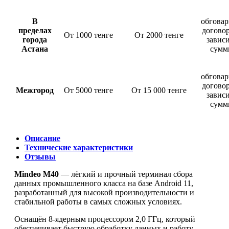
В
обговар
пределах
догово
От 1000 тенге
От 2000 тенге
города
завис
Астана
сумм
обговар
догово
Межгород
От 5000 тенге
От 15 000 тенге
завис
сумм
Описание
Технические характеристики
Отзывы
Mindeo M40
— лёгкий и прочный терминал сбора
данных промышленного класса на базе Android 11,
разработанный для высокой производительности и
стабильной работы в самых сложных условиях.
Оснащён 8-ядерным процессором 2,0 ГГц, который
обеспечивает быструю обработку данных и работу