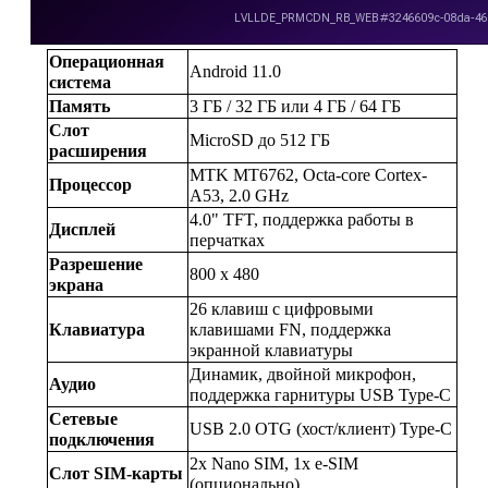
Операционная 
Android 11.0
система
Память
3 ГБ / 32 ГБ или 4 ГБ / 64 ГБ
Слот 
MicroSD до 512 ГБ
расширения
MTK MT6762, Octa-core Cortex-
Процессор
A53, 2.0 GHz
4.0" TFT, поддержка работы в 
Дисплей
перчатках
Разрешение 
800 x 480
экрана
26 клавиш с цифровыми 
Клавиатура
клавишами FN, поддержка 
экранной клавиатуры
Динамик, двойной микрофон, 
Аудио
поддержка гарнитуры USB Type-C
Сетевые 
USB 2.0 OTG (хост/клиент) Type-C
подключения
2x Nano SIM, 1x e-SIM 
Слот SIM-карты
(опционально)