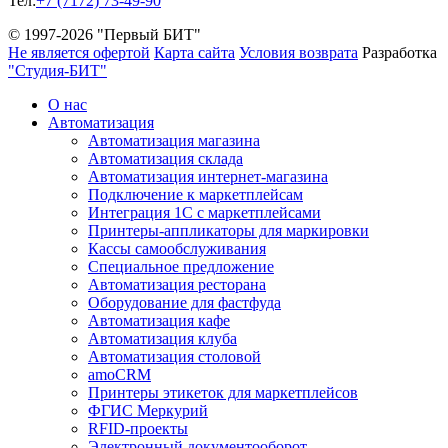
Тел:
+7 (7172) 73-49-90
© 1997-2026 "Первый БИТ"
Не является офертой
Карта сайта
Условия возврата
Разработка
"Студия-БИТ"
О нас
Автоматизация
Автоматизация магазина
Автоматизация склада
Автоматизация интернет-магазина
Подключение к маркетплейсам
Интеграция 1С с маркетплейсами
Принтеры-аппликаторы для маркировки
Кассы самообслуживания
Специальное предложение
Автоматизация ресторана
Оборудование для фастфуда
Автоматизация кафе
Автоматизация клуба
Автоматизация столовой
amoCRM
Принтеры этикеток для маркетплейсов
ФГИС Меркурий
RFID-проекты
Электронный документооборот