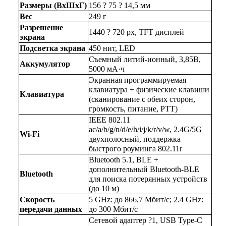
Размеры (ВхШхГ)
156 ? 75 ? 14,5 мм
Вес
249 г
Разрешение 
1440 ? 720 px, TFT дисплей
экрана
Подсветка экрана
450 нит, LED
Съемный литий-ионный, 3,85В, 
Аккумулятор
5000 мА·ч
Экранная программируемая 
клавиатура + физические клавиши 
Клавиатура
(сканирование с обеих сторон, 
громкость, питание, PTT)
IEEE 802.11 
ac/a/b/g/n/d/e/h/i/j/k/r/v/w, 2.4G/5G 
Wi-Fi
двухполосный, поддержка 
быстрого роуминга 802.11r
Bluetooth 5.1, BLE + 
дополнительный Bluetooth-BLE 
Bluetooth
для поиска потерянных устройств 
(до 10 м)
Скорость 
5 GHz: до 866,7 Мбит/с; 2.4 GHz: 
передачи данных
до 300 Мбит/с
Сетевой адаптер ?1, USB Type-C 