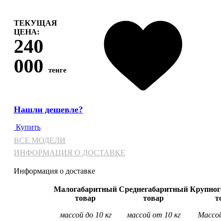
ТЕКУЩАЯ
ЦЕНА:
240
000
тенге
Нашли дешевле?
Купить
ВСЕ МОДЕЛИ
ИНФОРМАЦИЯ О ДОСТАВКЕ
Информация о доставке
Малогабаритный
Среднегабаритный
Крупног
товар
товар
т
массой до 10 кг
массой от 10 кг
Массой