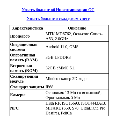
Узнать больше об Инвентаризации ОС
Узнать больше о складском учете
Характеристика
Описание
MTK MD6762, Octa-core Cortex-
Процессор
A53, 2.0GHz
Операционная 
Android 11.0, GMS
система
Оперативная 
3GB LPDDR3
память (RAM)
Встроенная 
32GB eMMC 5.1
память (ROM)
Сканирующий 
Mindeo сканер 2D кодов
модуль
Стандарт защиты
IP68
Основная: 13 Мп со вспышкой; 
Камеры
Фронтальная: 5 Мп
High RF, ISO15693, ISO14443A/B, 
NFC
MIFARE (S50, S70, UltraLight, Pro, 
Desfire), FeliCa