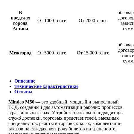
В
обговар
пределах
догово
От 1000 тенге
От 2000 тенге
города
завис
Астана
сумм
обговар
догово
Межгород
От 5000 тенге
От 15 000 тенге
завис
сумм
Описание
Технические характеристики
Отзывы
Mindeo M50
— это удобный, мощный и выносливый
ТСД, созданный для автоматизации рабочих процессов
в различных сферах. Устройство идеально подходит для
служб доставки, торговых представителей, выездных
специалистов, работы в торговых залах, комплектации
заказов на складах, контроля билетов на транспорте,