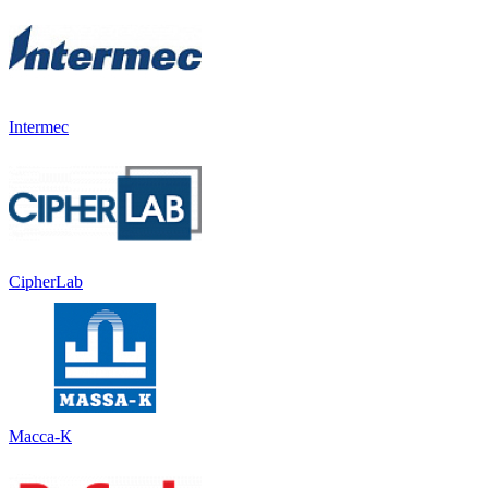
Intermec
CipherLab
Масса-К