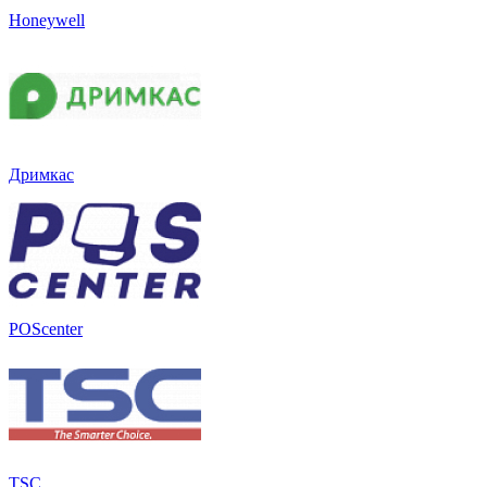
Honeywell
Дримкас
POScenter
TSC