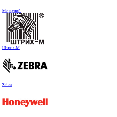
Меркурий
Штрих-М
Zebra